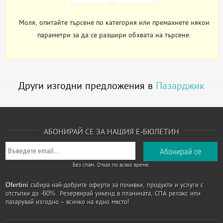
Моля, опитайте търсене по категория или премахнете някои
параметри за да се разшири обхвата на търсене.
Други изгодни предложения в
Пазарджик
АБОНИРАЙ СЕ ЗА НАШИЯ Е-БЮЛЕТИН
Без спам. Отказ по всяко време.
Ofertini
събира най-добрите оферти за почивки, продукти и услуги с
отстъпки до -60%. Резервирай уикенд в планината, СПА релакс или
пазарувай изгодно – всичко на едно място!