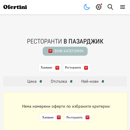
Почивки
Стоки
В града
Всички оферти
Ofertini
РЕСТОРАНТИ
В ПАЗАРДЖИК
ВИЖ КАТЕГОРИИ
Хапване
Ресторанти
Цена
Отстъпка
Най-нови
Няма намерени оферти по избраните критерии:
Хапване
Ресторанти