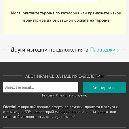
Моля, опитайте търсене по категория или премахнете някои
параметри за да се разшири обхвата на търсене.
Други изгодни предложения в
Пазарджик
АБОНИРАЙ СЕ ЗА НАШИЯ Е-БЮЛЕТИН
Без спам. Отказ по всяко време.
Ofertini
събира най-добрите оферти за почивки, продукти и услуги с
отстъпки до -60%. Резервирай уикенд в планината, СПА релакс или
пазарувай изгодно – всичко на едно място!