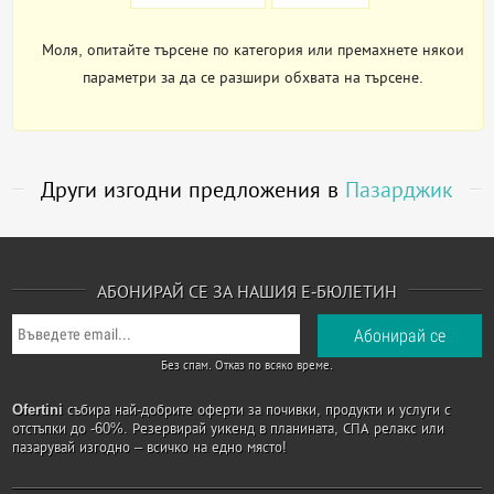
Моля, опитайте търсене по категория или премахнете някои
параметри за да се разшири обхвата на търсене.
Други изгодни предложения в
Пазарджик
АБОНИРАЙ СЕ ЗА НАШИЯ Е-БЮЛЕТИН
Без спам. Отказ по всяко време.
Ofertini
събира най-добрите оферти за почивки, продукти и услуги с
отстъпки до -60%. Резервирай уикенд в планината, СПА релакс или
пазарувай изгодно – всичко на едно място!