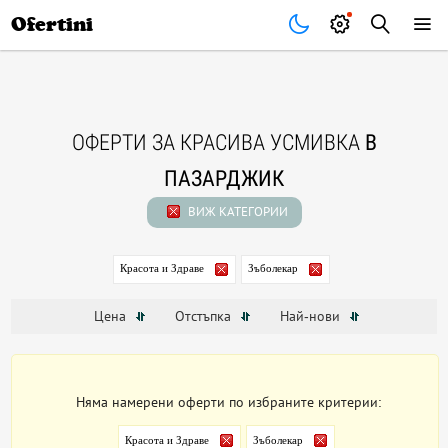
Почивки
Стоки
В града
Всички оферти
Ofertini
ОФЕРТИ ЗА КРАСИВА УСМИВКА
В
ПАЗАРДЖИК
ВИЖ КАТЕГОРИИ
Красота и Здраве
Зъболекар
Цена
Отстъпка
Най-нови
Няма намерени оферти по избраните критерии:
Красота и Здраве
Зъболекар