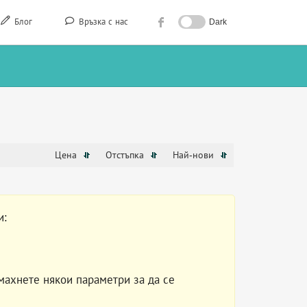
Блог
Връзка с нас
Dark
Цена
Отстъпка
Най-нови
и:
махнете някои параметри за да се