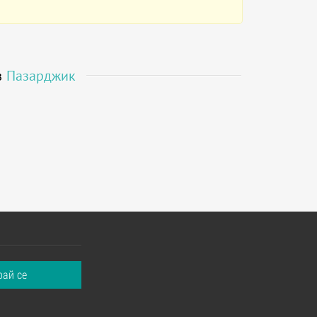
в
Пазарджик