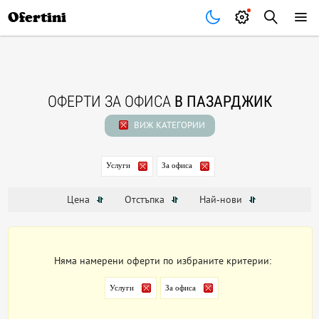
Почивки
Стоки
В града
Всички оферти
Ofertini
ОФЕРТИ ЗА ОФИСА
В ПАЗАРДЖИК
ВИЖ КАТЕГОРИИ
Услуги
За офиса
Цена
Отстъпка
Най-нови
Няма намерени оферти по избраните критерии:
Услуги
За офиса