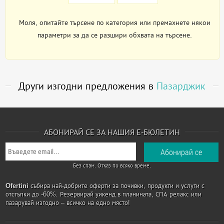
Моля, опитайте търсене по категория или премахнете някои
параметри за да се разшири обхвата на търсене.
Други изгодни предложения в
Пазарджик
АБОНИРАЙ СЕ ЗА НАШИЯ Е-БЮЛЕТИН
Без спам. Отказ по всяко време.
Ofertini
събира най-добрите оферти за почивки, продукти и услуги с
отстъпки до -60%. Резервирай уикенд в планината, СПА релакс или
пазарувай изгодно – всичко на едно място!